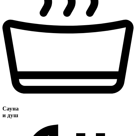
Сауна
и душ